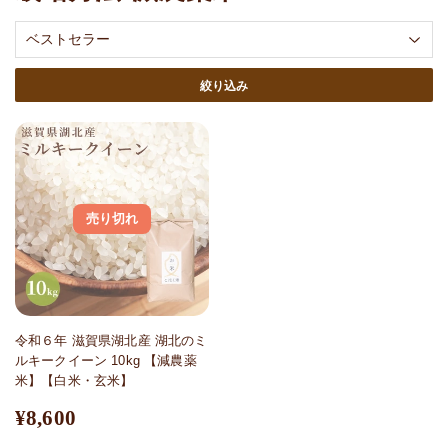
絞り込み
売り切れ
令和６年 滋賀県湖北産 湖北のミ
ルキークイーン 10kg 【減農薬
米】【白米・玄米】
通
¥8,
¥8,600
常
6